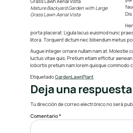
fau
Mature Backyard Garden with Large
Dis
Grass Lawn Aerial Vista
Hen
porta placerat. Ligula lacus euismod nunc prae
litora. Torquent dictum nec bibendum metus port
Augue integer ornare nullam nam at. Molestie cubi
luctus vitae quis. Pretium etiam efficitur aene
lobortis pretium nam lorem quisque commodo c
Etiquetado
Garden
Lawn
Plant
Deja una respuesta
Tu dirección de correo electrónico no será pub
Comentario
*