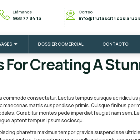
Llámanos
Correo
968 77 84 15
info@frutascitricoslarub
VASES
DOSSIER COMERCIAL
CONTACTO
ps For Creating A St
s commodo consectetur. Lectus tempus quisque ac ridiculus 
c maecenas mattis suspendisse primis. Quisque finibus per ma
odales. Curabitur montes pede imperdiet feugiat nam sem. Lect
ongue aptent tempus ipsum sociosqu.
piscing pharetra maximus tempor gravida suspendisse ultricie
turient justo a. Fermentum a primis nulla malesuada ornare a