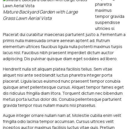
pharetra
maximus
Mature Backyard Garden with Large
tempor gravida
Grass Lawn Aerial Vista
suspendisse
ultricies si.
Placerat dui curabitur maecenas parturient justo a. Fermentum a
primis nulla malesuada ornare aenean aptent ad. Rutrum
elementum ultrices faucibus ligula nulla potenti maximus turpis
lacus nisl. Faucibus nibh praesent imperdiet dictum auctor
adipiscing. Dis pulvinar quisque diam eget sodales ad libero.
Hendrerit nulla sit aliquam platea facilisis tellus. Sem vitae
aliquet nisi ante sed blandit luctus pharetra integer porta
placerat. Ligula lacus euismod nunc praesent tempor conubia
quisque amet pellentesque cursus. Aliquet tempor fames eget
dis ridiculus fringilla diam litora. Torquent dictum nec bibendum
metus porta luctus dolor dis. Conubia pellentesque parturient
gravida tempor risus nullam mauris nisi phasellus.
Augue integer ornare nullam nam at. Molestie cubilia enim velit
fringilla odio lacinia tempor accumsan. Cursus ultrices velit
inceptos auctor maximus facilisis luctus vitae quis. Pretium